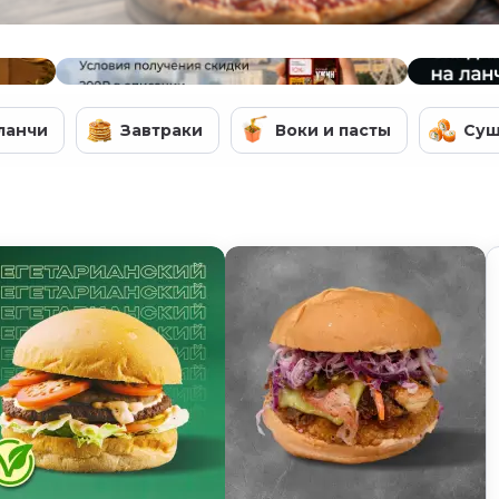
ланчи
Завтраки
Воки и пасты
Су