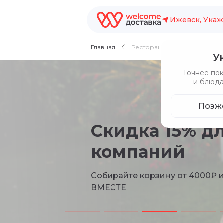
Ижевск, Укаж
Главная
Рестораны
У
Точнее по
и блюда
Позж
Хиты кавказс
Выбирайте свое любимое блю
играет в домино, Чайхана Бирю