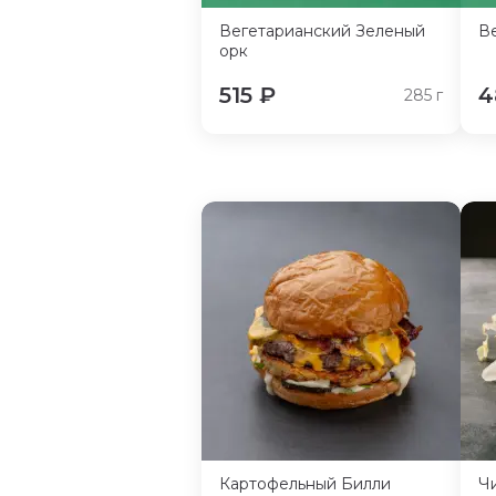
Вегетарианский Зеленый
В
орк
515
₽
4
285
г
Картофельный Билли
Ч