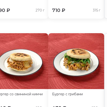
90
₽
710
₽
270
г
315
г
ургер со свининой кимчи
Бургер с грибами