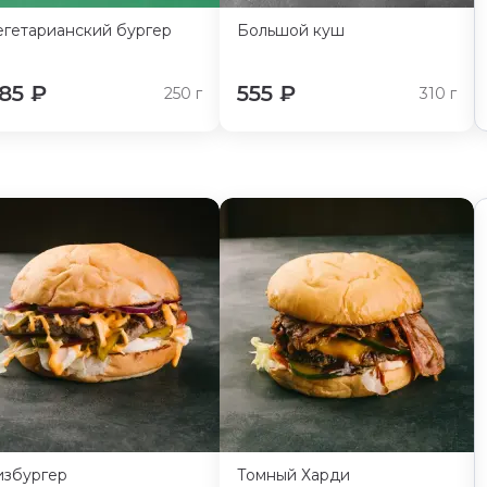
егетарианский бургер
Большой куш
85
₽
555
₽
250
г
310
г
избургер
Томный Харди