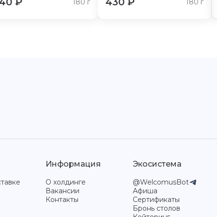
40
₽
430
₽
180
г
180
г
Информация
Экосистема
ставке
О холдинге
@WelcomusBot
Вакансии
Афиша
Контакты
Сертификаты
Бронь столов