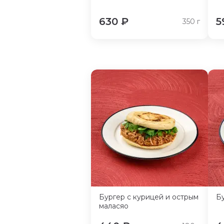
630
₽
5
350
г
Бургер с курицей и острым
Б
маласяо