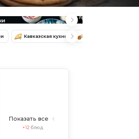
ши
Кавказская кухня
Стрит-фуд
З
Показать все
+12
блюд