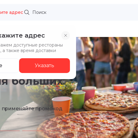
ите адрес
кажите адрес
кажем доступные рестораны
, а также время доставки
е
Указать
кой кухни
до из ресторанов Нино
за, Ялта, GIROS!