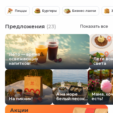
Пиццы
Бургеры
Бизнес-ланчи
Предложения
(23)
Показать все
Лето — время
освежающих
Лето во
напитков!
света
А на море
Мама, хо
На пикник!
белый песок...
есть!
Акции