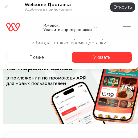
Welcome Доставка
Открыть
Удобнее в приложении
Ижевск,
Укажите адрес
Укажите адрес доставки
Точнее покажем доступные рестораны
и блюда, а также время доставки
Скидка 10%
Позже
Указать
на первый заказ
в приложении по промокоду APP
для новых пользователей