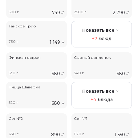
500 г
2500 г
749
₽
2 790
₽
Тайское Трио
Показать все
+7
блюд
730 г
1 149
₽
Финская острая
Сырный цыпленок
530 г
540 г
680
₽
680
₽
Пицца Шаверма
Показать все
+4
блюда
520 г
680
₽
Сет №2
Сет №1
630 г
1120 г
890
₽
1 550
₽