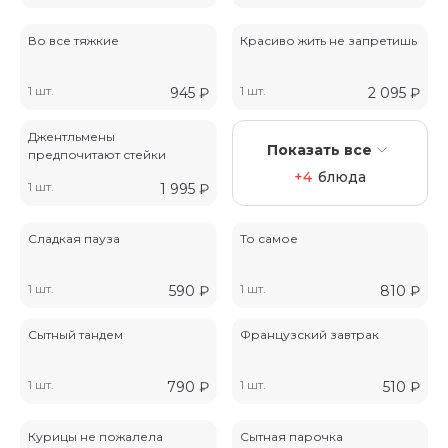
Во все тяжкие
Красиво жить не запретишь
1 шт.
1 шт.
945
₽
2 095
₽
Джентльмены
Показать все
предпочитают стейки
+4
блюда
1 шт.
1 995
₽
Сладкая пауза
То самое
1 шт.
1 шт.
590
₽
810
₽
Сытный тандем
Французский завтрак
1 шт.
1 шт.
790
₽
510
₽
Курицы не пожалела
Сытная парочка