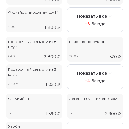
Фудкейс с пирожным Шу M
Показать все
+3
блюда
400 г
1 800
₽
Подарочный сет моти из 8
Рамен-конструктор
штук
640 г
200 г
2 800
₽
520
₽
Подарочный сет моти из 3
Показать все
штук
+4
блюда
240 г
1 050
₽
Сeт Кимбап
Легенды Луны и Черепахи
1 шт.
1 шт.
1 590
₽
2 900
₽
Харбин