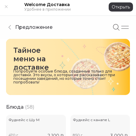
Welcome Доставка
Открыть
Удобнее в приложении
Предложение
Тайное
меню на
доставке
Попробуйте особые блюда, созданные только для
доставки. Это вкусы, о которых не рассказывают при
посещении заведений, но которые точно стоит
попробовать!
Блюда
(58)
Фудкейс с Шу М
Фудкейс с канапе L
470 г
850 г
2 100
₽
3 000
₽