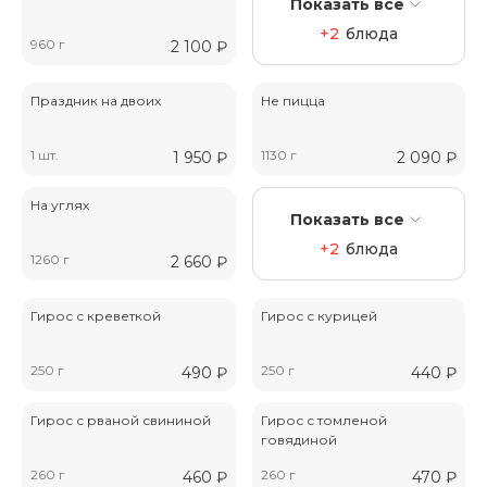
Показать все
+2
блюда
960 г
2 100
₽
Праздник на двоих
Не пицца
1 шт.
1130 г
1 950
₽
2 090
₽
На углях
Показать все
+2
блюда
1260 г
2 660
₽
Гирос с креветкой
Гирос с курицей
250 г
250 г
490
₽
440
₽
Гирос с рваной свининой
Гирос с томленой
говядиной
260 г
260 г
460
₽
470
₽