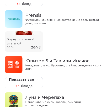
+5
блюд
Frensis
Фудкейсы, фирменные завтраки и обеды целый
день, десерты
Борщ с копченой
сметаной
300 г
390
₽
Юпитер 5 и Так или Иначос
Кесадилья, тако, буррито, стейки, сендвичи и хот-
доги
Показать все
+3
блюда
Луна и Черепаха
Паназиатские супы, роллы, онигири,
морепродукты