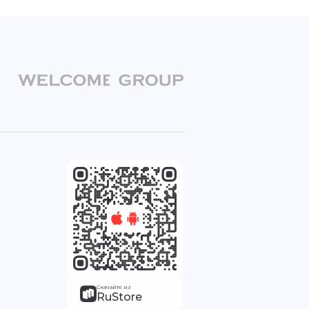
Скачайте из
RuStore
(откроется в новой вкладке)