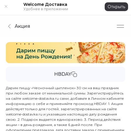
Welcome Доставка
Открыть
Удобнее в приложении
Акция
HBDAY
Дарим пиццу «Чесночный цыпленок» 30 см на ваш праздник
при любом заказе от минимальной суммы. Зарегистрируйтесь
на сайте welcome-dostavka.ru сами, добавьте в Личном кабинете
информацию о себе и применяйте промокод HBDAY. 1. Акция
действует только для гостей, зарегистрированных на сайте
welcome-dostavka.ru и указавших настоящую дату рождения
свою. 2. Подарок выдается единоразово. 3. Период действия
акции – в день рождения, а также 6 дней после. При
оформлении предзаказа, дата доставки заказа с применением