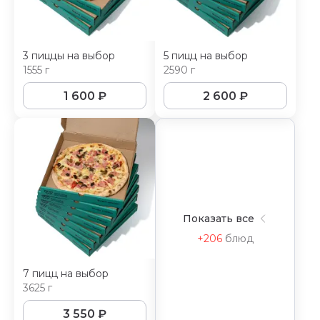
3 пиццы на выбор
5 пицц на выбор
1555 г
2590 г
1 600
₽
2 600
₽
Показать все
+206
блюд
7 пицц на выбор
3625 г
3 550
₽