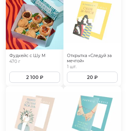
Фудкейс с Шу М
Открытка «Следуй за
мечтой»
470 г
1 шт.
2 100
₽
20
₽