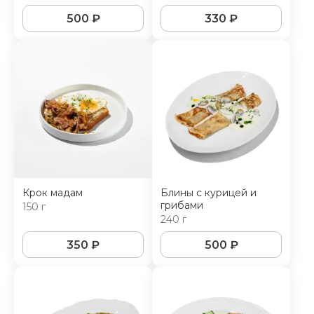
500
₽
330
₽
Крок мадам
Блины с курицей и
грибами
150 г
240 г
350
₽
500
₽