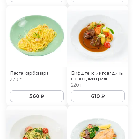
Паста карбонара
Бифштекс из говядины
с овощами гриль
270 г
220 г
560
₽
610
₽