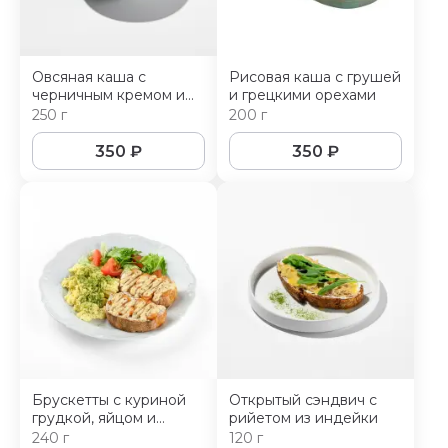
Овсяная каша с
Рисовая каша с грушей
черничным кремом и
и грецкими орехами
бананом
250 г
200 г
350
₽
350
₽
Брускетты с куриной
Открытый сэндвич с
грудкой, яйцом и
рийетом из индейки
салатным миксом
240 г
120 г