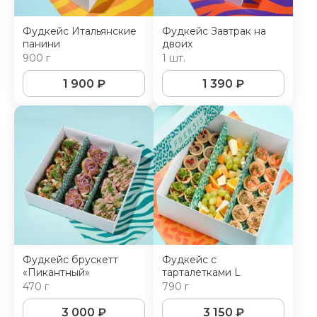
Фудкейс Итальянские
Фудкейс Завтрак на
панини
двоих
900 г
1 шт.
1 900
₽
1 390
₽
Фудкейс брускетт
Фудкейс с
«Пикантный»
тарталетками L
470 г
790 г
3 000
₽
3 150
₽