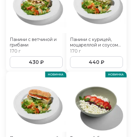
Панини с ветчиной и
Панини с курицей,
грибами
моцареллой и соусом
цезарь
170 г
170 г
430
₽
440
₽