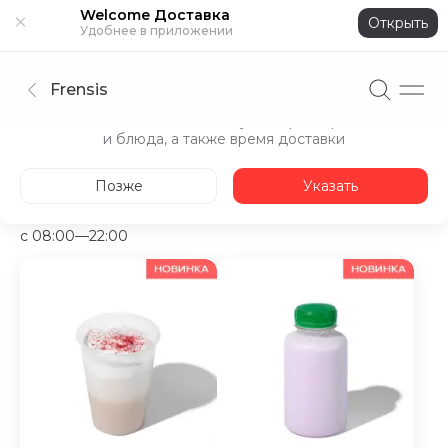
Welcome Доставка
Открыть
Удобнее в приложении
Frensis
Укажите адрес
Точнее покажем доступные рестораны
и блюда, а также время доставки
Холодные напитки
Завтраки весь день
Фирменные 
Позже
Указать
Холодные напитки
c 08:00—22:00