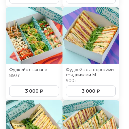
Фудкейс с канапе L
Фудкейс с авторскими
сэндвичами M
850 г
900 г
3 000
₽
3 000
₽