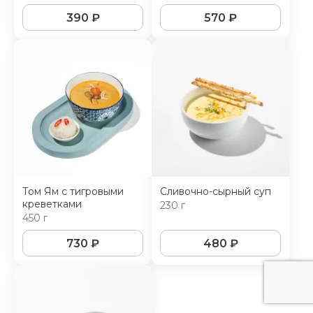
яйцом
390
₽
570
₽
Том Ям с тигровыми
Сливочно-сырный суп
креветками
230 г
450 г
730
₽
480
₽