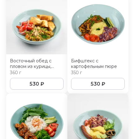
Восточный обед с
Бифштекс с
пловом из курицы,
картофельным пюре
салатом ачичук и
360 г
350 г
узбекскими лепешками
530
₽
530
₽