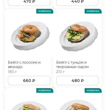
470
₽
440
₽
Бейгл с лососем и
Бейгл с тунцом и
авокадо
творожным сыром
180 г
210 г
660
₽
480
₽