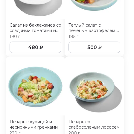
Салат из баклажанов со
Теплый салат с
сладкими томатами и
печеным картофелем и
творожным сыром
беконом
190 г
185 г
480
₽
500
₽
Цезарь с курицей и
Цезарь со
чесночными гренками
слабосоленым лососем
220 г
200 г