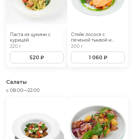
Паста из цукини с
Стейк лосося с
курицей
печеной тыквой и
салатом с киноа
220 г
200 г
520
₽
1 060
₽
Салаты
c 08:00—22:00