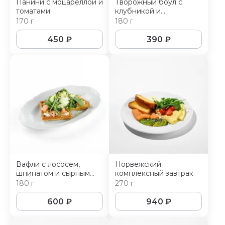
Панини с моцареллой и
Творожный боул с
томатами
клубникой и
фисташкой
170 г
180 г
450
₽
390
₽
Вафли с лососем,
Норвежский
шпинатом и сырным
комплексный завтрак
соусом
180 г
270 г
600
₽
940
₽