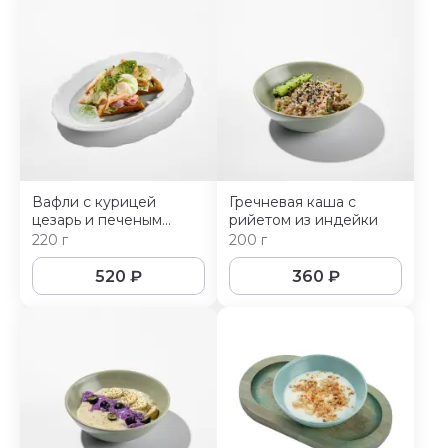
Вафли с курицей
Гречневая каша с
цезарь и печеным
рийетом из индейки
чесноком
220 г
200 г
520
₽
360
₽