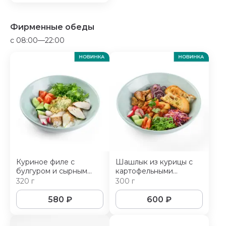
Фирменные обеды
c 08:00—22:00
Куриное филе с
Шашлык из курицы с
булгуром и сырным
картофельными
соусом
дольками и овощами
320 г
300 г
580
₽
600
₽