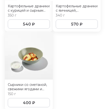
Картофельные драники
Картофельные драники
с курицей и сырным
с яичницей,
соусом
колбасками, грибами,
350 г
340 г
помидорами, красной
фасолью и зерновым
540
₽
570
₽
хлебом
Сырники со сметаной,
свежими ягодами и
маком
150 г
400
₽