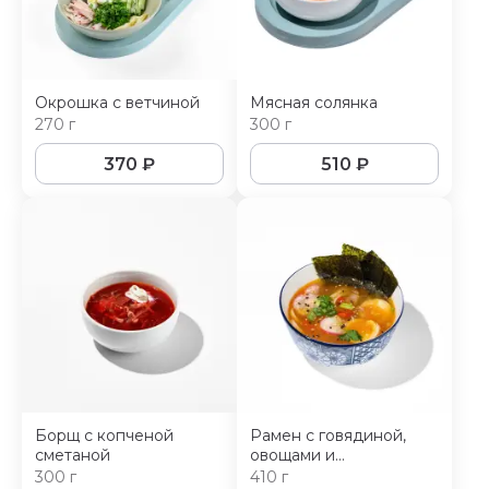
Окрошка с ветчиной
Мясная солянка
270 г
300 г
370
₽
510
₽
Борщ с копченой
Рамен с говядиной,
сметаной
овощами и
маринованным мягким
300 г
410 г