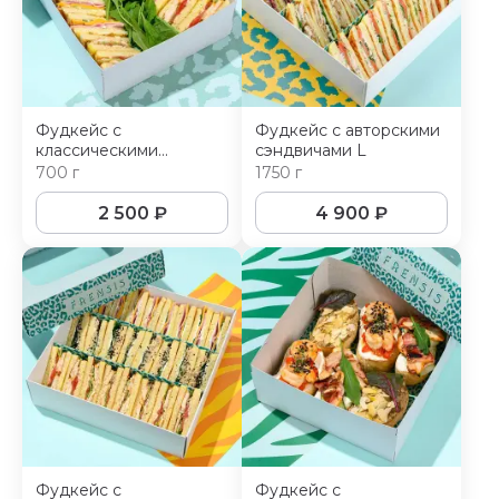
Фудкейс с
Фудкейс с авторскими
классическими
сэндвичами L
сэндвичами M
700 г
1750 г
2 500
₽
4 900
₽
Фудкейс с
Фудкейс с