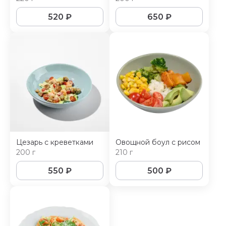
520
₽
650
₽
Цезарь с креветками
Овощной боул с рисом
200 г
210 г
550
₽
500
₽