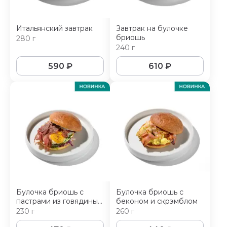
Итальянский завтрак
Завтрак на булочке
бриошь
280 г
240 г
590
₽
610
₽
Булочка бриошь с
Булочка бриошь с
пастрами из говядины
беконом и скрэмблом
и яичницей
230 г
260 г