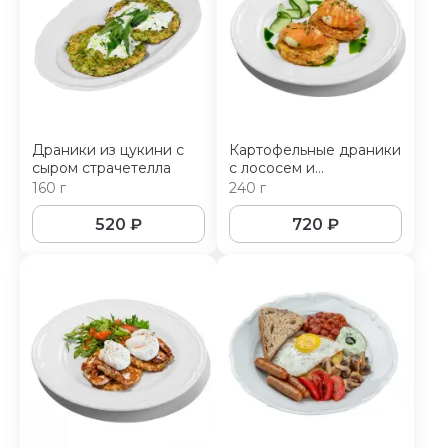
Драники из цукини с
Картофельные драники
сыром страчетелла
с лососем и
голландским соусом
160 г
240 г
520
₽
720
₽