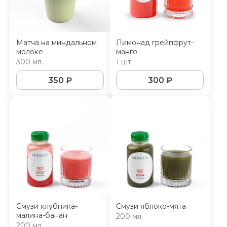
Матча на миндальном
Лимонад грейпфрут-
молоке
манго
300 мл.
1 шт.
350
₽
300
₽
Смузи клубника-
Смузи яблоко-мята
малина-банан
200 мл.
200 мл.