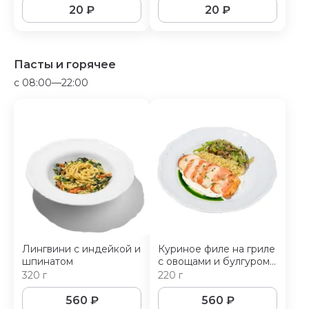
20
₽
20
₽
Пасты и горячее
c 08:00—22:00
Лингвини с индейкой и
Куриное филе на гриле
шпинатом
с овощами и булгуром
в сливочно-горчичном
320 г
220 г
соусе
560
₽
560
₽