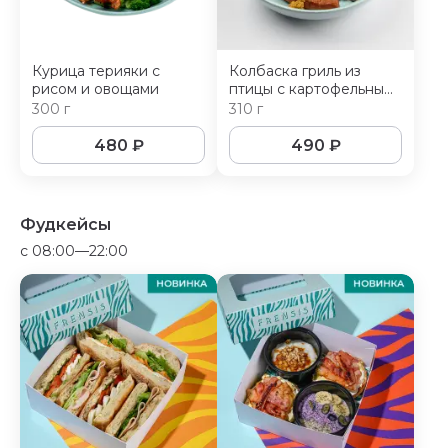
Курица терияки с
Колбаска гриль из
рисом и овощами
птицы с картофельным
пюре
300 г
310 г
480
₽
490
₽
Фудкейсы
c 08:00—22:00