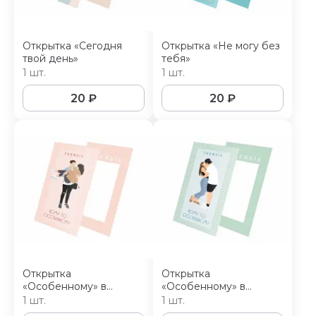
Открытка «Сегодня
Открытка «Не могу без
твой день»
тебя»
1 шт.
1 шт.
20
₽
20
₽
Открытка
Открытка
«Особенному» в
«Особенному» в
розовом цвете
мятном цвете
1 шт.
1 шт.