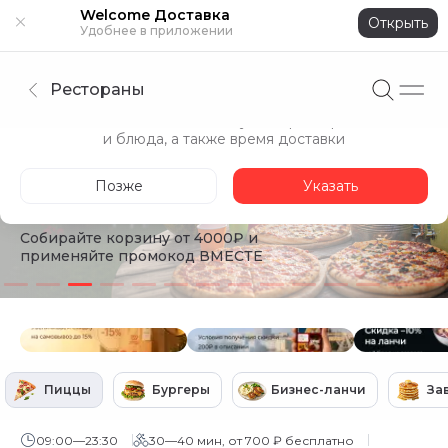
Welcome Доставка
Открыть
Удобнее в приложении
Рестораны
Укажите адрес
Точнее покажем доступные рестораны
и блюда, а также время доставки
Скидка 15% для больших
Позже
Указать
компаний
Собирайте корзину от 4000₽ и
применяйте промокод ВМЕСТЕ
Пиццы
Бургеры
Бизнес-ланчи
За
09:00—23:30
30—40 мин, от 700 ₽ бесплатно