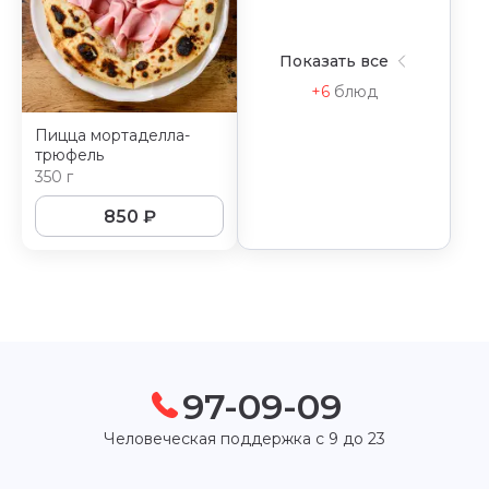
Показать все
+6
блюд
Пицца мортаделла-
трюфель
350 г
850
₽
97-09-09
Человеческая поддержка с 9 до 23