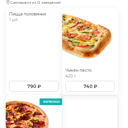
Самовывоз из 12 заведений
Пицца половинки
1 шт.
Чикен песто
420 г
790
₽
740
₽