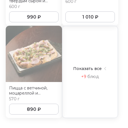
твердым сыром и
600 г
творожным муссом
600 г
990
₽
1 010
₽
Показать все
+9
блюд
Пицца с ветчиной,
моцареллой и
шампиньонами
570 г
890
₽