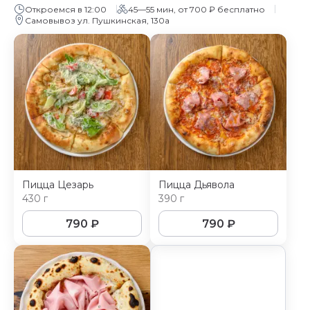
Откроемся в 12:00
45—55 мин, от 700 ₽ бесплатно
Самовывоз ул. Пушкинская, 130а
Пицца Цезарь
Пицца Дьявола
430 г
390 г
790
₽
790
₽