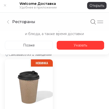
Welcome Доставка
Открыть
Удобнее в приложении
Рестораны
Укажите адрес
Точнее покажем доступные рестораны
и блюда, а также время доставки
ОЖ
Кофе
Десерты
Фуршетное меню
Позже
Указать
Откроемся в 08:30
25—35 мин, от 700 ₽ бесплатно
Самовывоз из 12 заведений