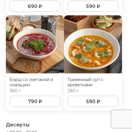
690
₽
590
₽
Борщ со сметаной и
Тыквенный суп с
смальцем
креветками
380 г
280 г
790
₽
590
₽
Десерты