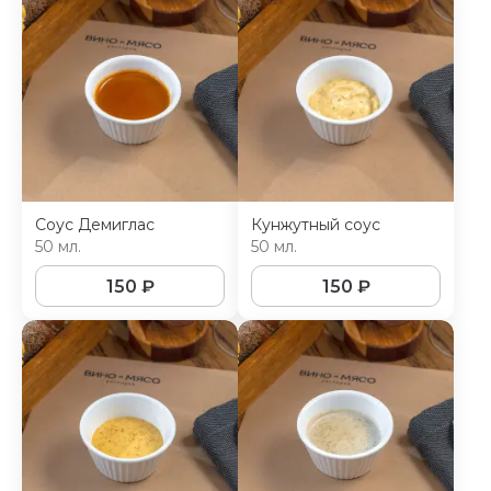
Соус Демиглас
Кунжутный соус
50 мл.
50 мл.
150
₽
150
₽