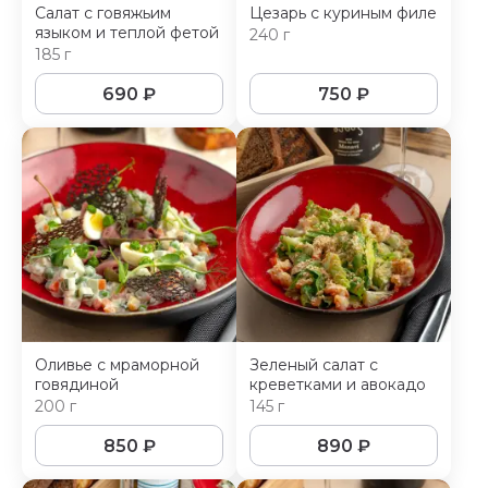
Салат с говяжьим
Цезарь с куриным филе
языком и теплой фетой
240 г
185 г
690
₽
750
₽
Оливье с мраморной
Зеленый салат с
говядиной
креветками и авокадо
200 г
145 г
850
₽
890
₽