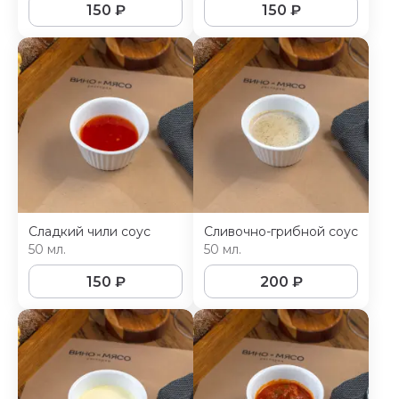
150
₽
150
₽
Сладкий чили соус
Сливочно-грибной соус
50 мл.
50 мл.
150
₽
200
₽