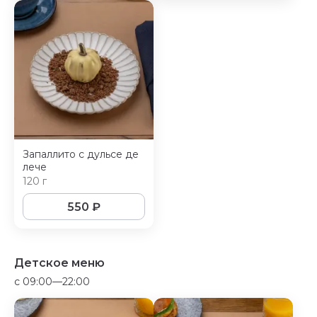
Запаллито с дульсе де
лече
120 г
550
₽
Детское меню
c 09:00—22:00