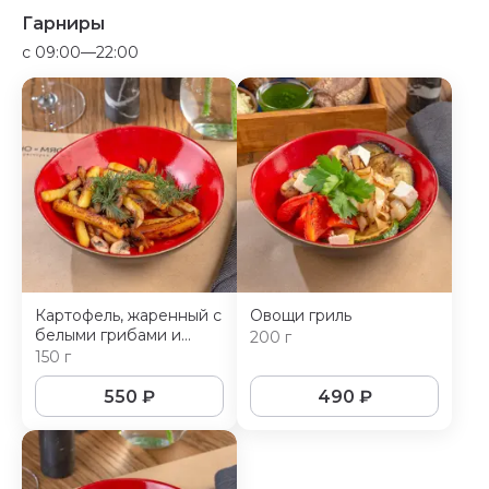
Гарниры
c 09:00—22:00
Картофель, жаренный с
Овощи гриль
белыми грибами и
200 г
шампиньонами
150 г
550
₽
490
₽