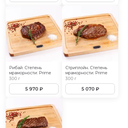
Рибай. Степень
Стриплойн. Степень
мраморности: Prime
мраморности: Prime
300 г
300 г
5 970
₽
5 070
₽