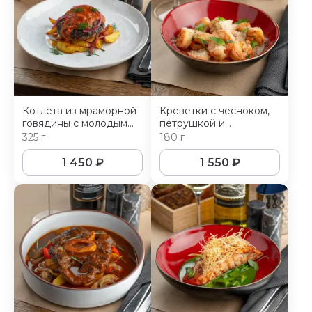
Котлета из мраморной
Креветки с чесноком,
говядины с молодым
петрушкой и
картофелем
пармезаном
325 г
180 г
1 450
₽
1 550
₽