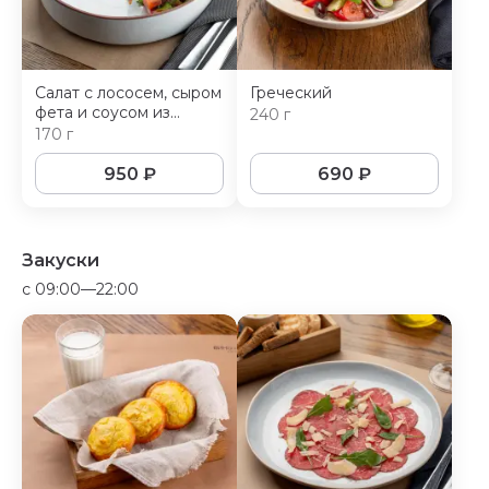
Салат с лососем, сыром
Греческий
фета и соусом из
240 г
печеного перца
170 г
950
₽
690
₽
Закуски
c 09:00—22:00