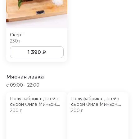
Скерт
230 г
1 390
₽
Мясная лавка
c 09:00—22:00
Полуфабрикат, стейк
Полуфабрикат, стейк
сырой Филе Миньон.
сырой Филе Миньон.
Степень мраморности:
Степень мраморности:
200 г
200 г
Prime
Choice