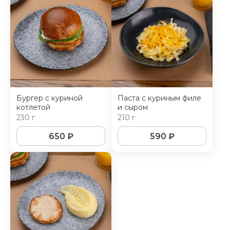
Бургер с куриной
Паста с куриным филе
котлетой
и сыром
230 г
210 г
650
₽
590
₽