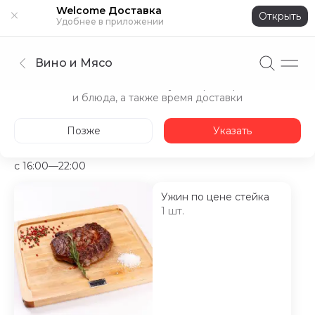
Welcome Доставка
Открыть
Удобнее в приложении
Вино и Мясо
Укажите адрес
Точнее покажем доступные рестораны
и блюда, а также время доставки
Ужин с выгодой
Летнее спецпредложение
Детское
Позже
Указать
Ужин с выгодой
c 16:00—22:00
Ужин по цене стейка
1 шт.