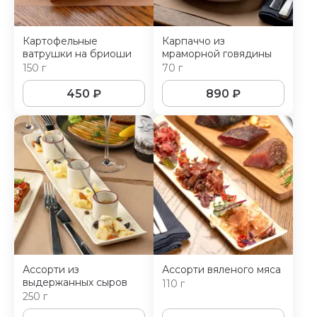
Картофельные
Карпаччо из
ватрушки на бриоши
мраморной говядины
150 г
70 г
450
₽
890
₽
Ассорти из
Ассорти вяленого мяса
выдержанных сыров
110 г
250 г