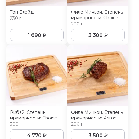
Топ Блэйд
Филе Миньон. Степень
мраморности: Choice
230 г
200 г
1 690
₽
3 300
₽
Рибай. Степень
Филе Миньон. Степень
мраморности: Choice
мраморности: Prime
300 г
200 г
4 770
₽
3 500
₽