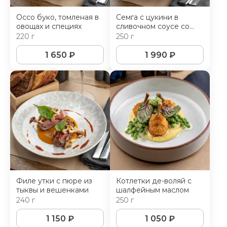
Оссо буко, томленая в
Семга с цукини в
овощах и специях
сливочном соусе со
шпинатом
220 г
250 г
1 650
₽
1 990
₽
Филе утки с пюре из
Котлетки де-воляй с
тыквы и вешенками
шалфейным маслом
240 г
250 г
1 150
₽
1 050
₽