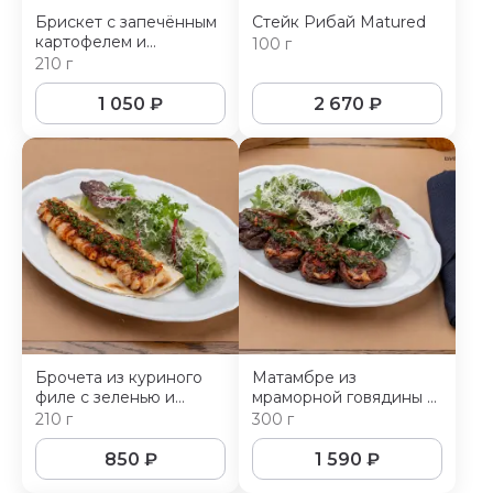
Брискет с запечённым
Стейк Рибай Matured
картофелем и
100 г
маринованными
210 г
огурчиками
1 050
₽
2 670
₽
Брочета из куриного
Матамбре из
филе с зеленью и
мраморной говядины с
сыром пармезан
чоризо и соусом
210 г
300 г
чимичурри
850
₽
1 590
₽