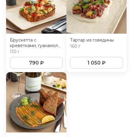
Брускетта с
Тартар из говядины
креветками, гуакамоле
160 г
и вялеными томатами
110 г
790
₽
1 050
₽