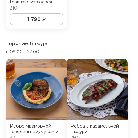
Гравлакс из лосося
210 г
1 790
₽
Горячие блюда
c 09:00—22:00
Ребро мраморной
Ребра в карамельной
говядины с хумусом и
глазури
сальсой
300 г
250 г