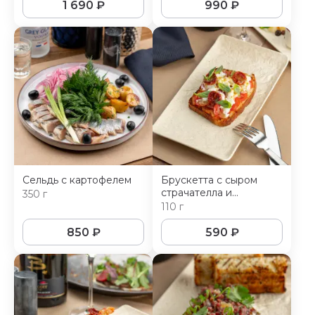
1 690
₽
990
₽
Сельдь с картофелем
Брускетта с сыром
страчателла и
350 г
вялеными томатами
110 г
850
₽
590
₽