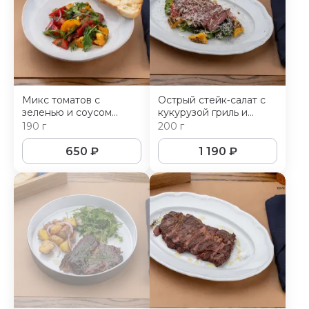
Микс томатов с
Острый стейк‑салат с
зеленью и соусом
кукурузой гриль и
чимичурри
сыром пармезан
190 г
200 г
650
₽
1 190
₽