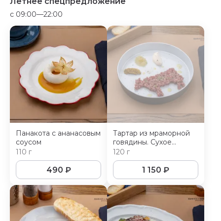
Летнее спецпредложение
c 09:00—22:00
Панакота с ананасовым
Тартар из мраморной
соусом
говядины. Сухое
вызревание 21 день
110 г
120 г
490
₽
1 150
₽