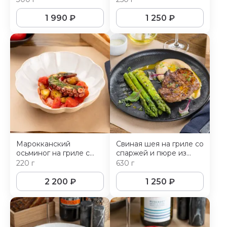
1 990
₽
1 250
₽
Марокканский
Свиная шея на гриле со
осьминог на гриле с
спаржей и пюре из
соусом из печеного
корня сельдерея
220 г
630 г
перца
2 200
₽
1 250
₽