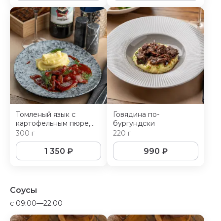
Томленый язык с
Говядина по-
картофельным пюре,
бургундски
миндалём и изюмом
300 г
220 г
1 350
₽
990
₽
Соусы
c 09:00—22:00