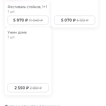
Фестиваль стейков, 1+1
1 шт.
5 970
₽
5 070
₽
11 040
₽
6 120
₽
Ужин дома
1 шт.
2 550
₽
2 650
₽