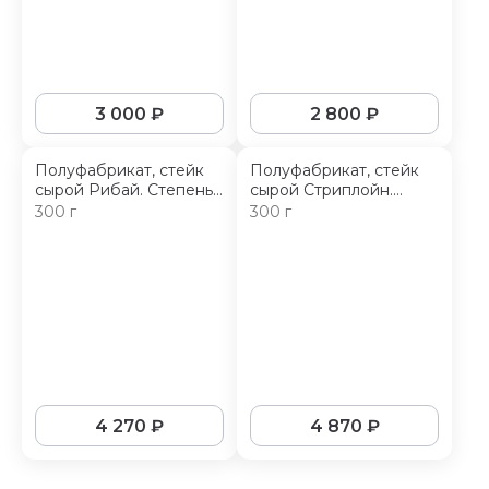
3 000
₽
2 800
₽
Полуфабрикат, стейк
Полуфабрикат, стейк
сырой Рибай. Степень
сырой Стриплойн.
мраморности: Prime
Степень мраморности:
300 г
300 г
Prime
4 270
₽
4 870
₽