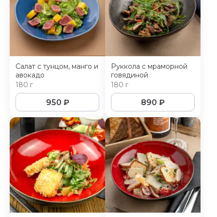
Салат с тунцом, манго и
Руккола с мраморной
авокадо
говядиной
180 г
180 г
950
₽
890
₽