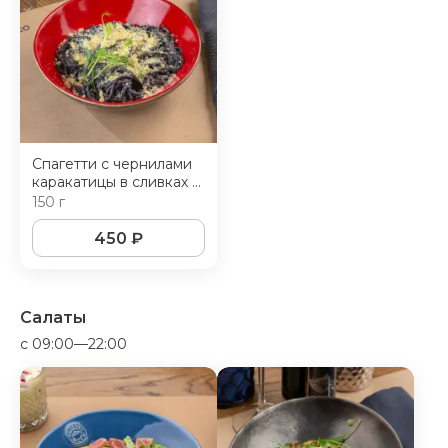
Спагетти с чернилами
каракатицы в сливках с
сыром пармезан
150 г
450
₽
Салаты
c 09:00—22:00