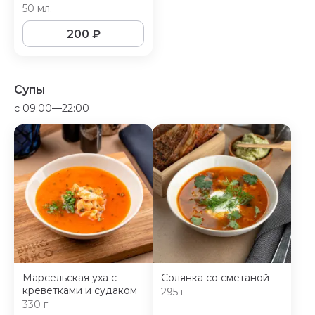
50 мл.
200
₽
Супы
c 09:00—22:00
Марсельская уха с
Солянка со сметаной
креветками и судаком
295 г
330 г