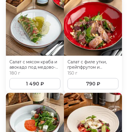
Салат с мясом краба и
Салат с филе утки,
авокадо под медово-
грейпфрутом и
яблочной заправкой
вялеными томатами
180 г
150 г
1 490
₽
790
₽