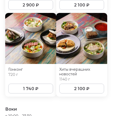
2 900
₽
2 100
₽
Гонконг
Хиты вчерашних
новостей
720 г
1140 г
1 740
₽
2 100
₽
Воки