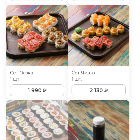
Сет Осака
Сет Ямато
1 шт.
1 шт.
1 990
₽
2 130
₽