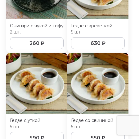
Онигири с чукой и тофу
Гедзе с креветкой
2 шт.
5 шт.
260
₽
630
₽
Гедзе с уткой
Гедзе со свининой
5 шт.
5 шт.
590
₽
550
₽