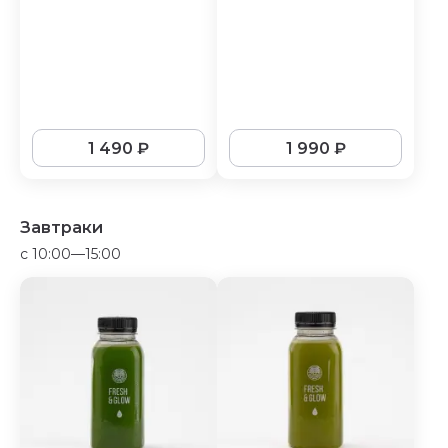
1 490
₽
1 990
₽
Завтраки
c 10:00—15:00