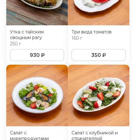
Утка с тайским
Три вида томатов
овощным рагу
160 г
250 г
930
₽
350
₽
Салат с
Салат с клубникой и
морепродуктами
страчателлой