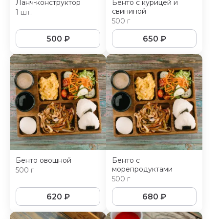
Ланч-конструктор
Бенто с курицей и
свининой
1 шт.
500 г
500
₽
650
₽
Бенто овощной
Бенто с
морепродуктами
500 г
500 г
620
₽
680
₽