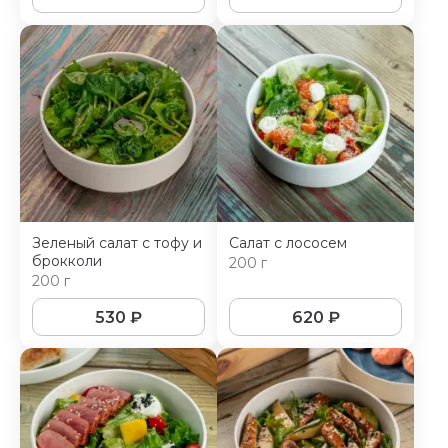
Зеленый салат с тофу и
Салат с лососем
брокколи
200 г
200 г
530
₽
620
₽