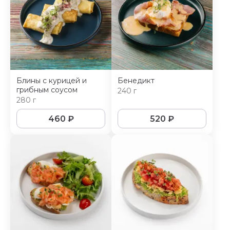
Блины с курицей и
Бенедикт
грибным соусом
240 г
280 г
460
₽
520
₽