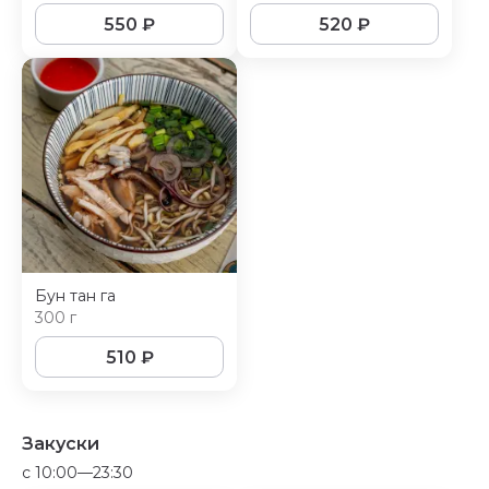
550
₽
520
₽
Бун тан га
300 г
510
₽
Закуски
c 10:00—23:30