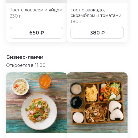
Тост с лососем и яйцом
Тост с авокадо,
скрэмблом и томатами
230 г
180 г
650
₽
380
₽
Бизнес-ланчи
Откроется в 11:00