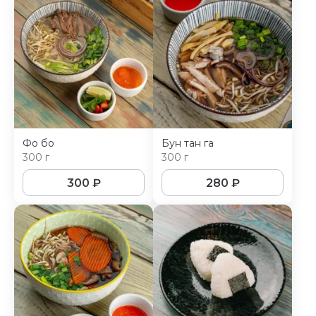
Фо бо
Бун тан га
300 г
300 г
300
₽
280
₽