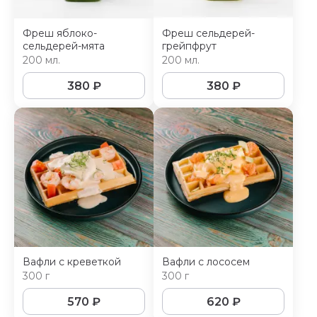
Фреш яблоко-
Фреш сельдерей-
сельдерей-мята
грейпфрут
200 мл.
200 мл.
380
₽
380
₽
Вафли с креветкой
Вафли с лососем
300 г
300 г
570
₽
620
₽