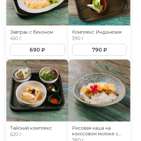
Завтрак с беконом
Комплекс Индонезия
450 г
390 г
690
₽
790
₽
Тайский комплекс
Рисовая каша на
кокосовом молоке с
620 г
манго и гранолой
380 г