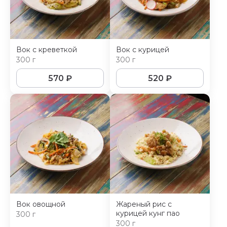
Вок с креветкой
Вок с курицей
300 г
300 г
570
₽
520
₽
Вок овощной
Жареный рис с
курицей кунг пао
300 г
300 г