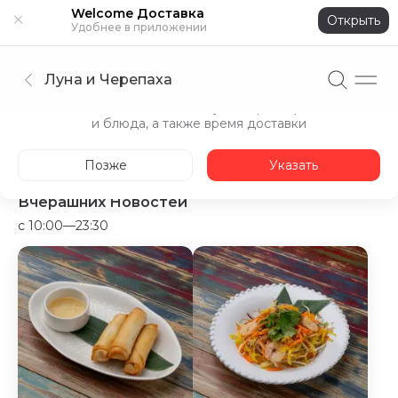
Welcome Доставка
Открыть
Удобнее в приложении
Луна и Черепаха
Укажите адрес
Точнее покажем доступные рестораны
и блюда, а также время доставки
Летнее спецпредложение Луны и Черепахи и Вчерашних Ново
Позже
Указать
Летнее спецпредложение Луны и Черепахи и
Вчерашних Новостей
c 10:00—23:30