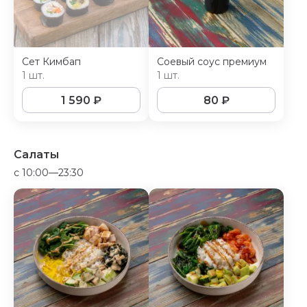
Сeт Кимбап
Соевый соус премиум
1 шт.
1 шт.
1 590
₽
80
₽
Салаты
c 10:00—23:30