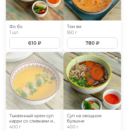
Фо бо
Том ям
1 шт.
550 г
610
₽
780
₽
Тыквенный крем-суп
Суп на овощном
карри со сливками и
бульоне
кокосовым молоком
400 г
400 г