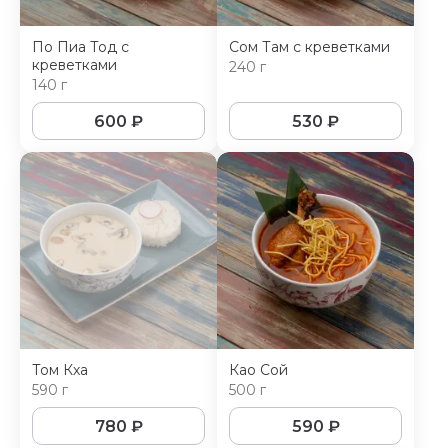
По Пиа Тод с
Сом Там с креветками
креветками
240 г
140 г
600
₽
530
₽
Том Кха
Као Сой
590 г
500 г
780
₽
590
₽