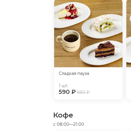
Сладкая пауза
1
шт.
590
₽
660
₽
Кофе
c 08:00—21:00