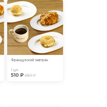
Французский завтрак
1
шт.
510
₽
680
₽