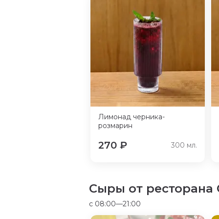
Лимонад черника-
розмарин
270
₽
300
мл.
Сыры от ресторана
c 08:00—21:00