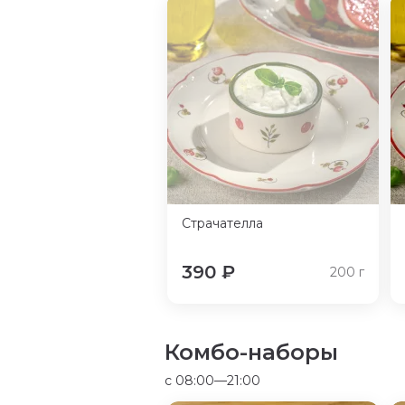
Страчателла
390
₽
200
г
Комбо-наборы
c 08:00—21:00