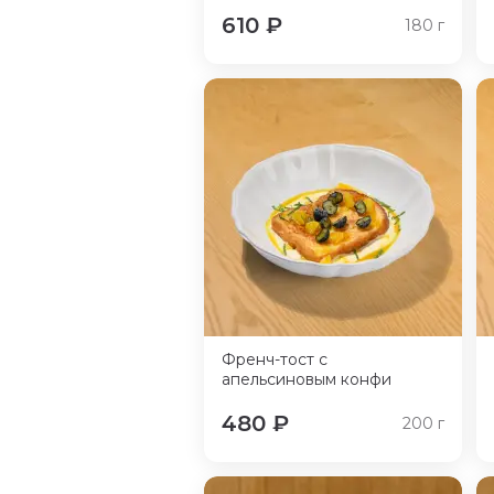
610
₽
180
г
Френч-тост с
апельсиновым конфи
480
₽
200
г