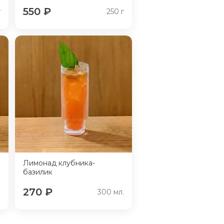
550
₽
г
250
г
Лимонад клубника-
базилик
270
₽
.
300
мл.