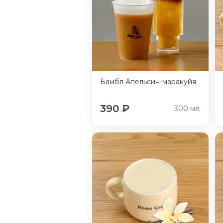
Бамбл Апельсин-маракуйя
390
₽
300
мл.