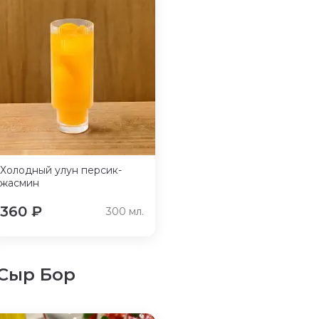
Холодный улун персик-
жасмин
360
₽
300
мл.
 Сыр Бор