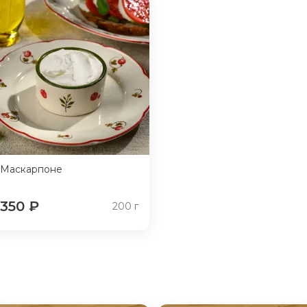
Маскарпоне
350
₽
200
г