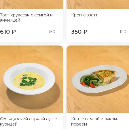
Тост-круассан с семгой и
Креп-сюзетт
яичницей
610
₽
350
₽
150
г
120
Французский сырный суп с
Киш с семгой и луком-
курицей
пореем