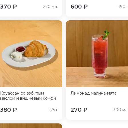
370
₽
600
₽
220
мл.
190
Круассан со взбитым
Лимонад малина-мята
маслом и вишневым конфи
380
₽
270
₽
125
г
300
мл