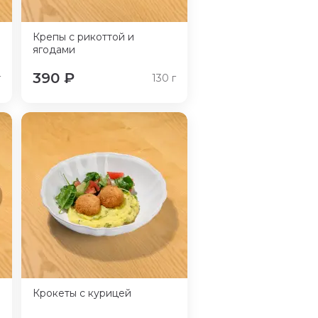
Крепы с рикоттой и
ягодами
390
₽
г
130
г
Крокеты с курицей