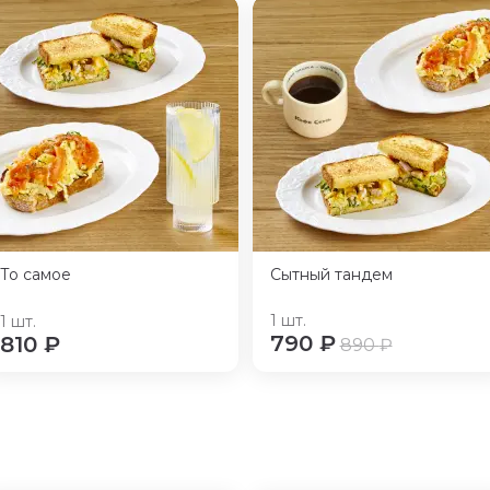
То самое
Сытный тандем
1
шт.
1
шт.
790
₽
810
₽
890
₽