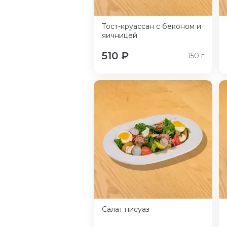
Тост-круассан с беконом и
яичницей
510
₽
150
г
Салат нисуаз