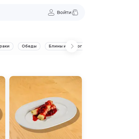
Войти
раки
Обеды
Блины и творог
Сэндвичи
Сала