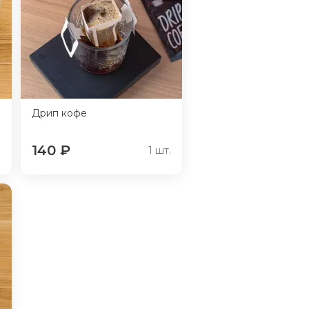
Дрип кофе
140
₽
.
1
шт.