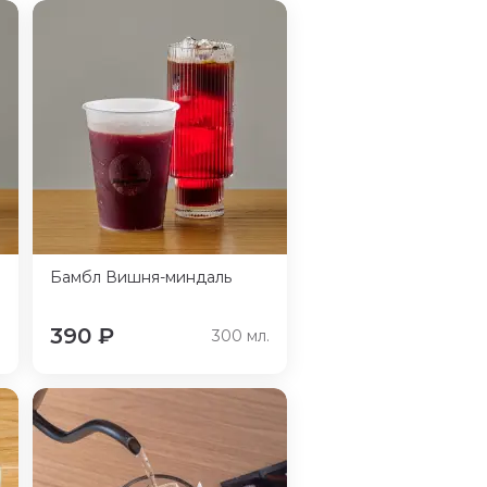
Бамбл Вишня-миндаль
390
₽
.
300
мл.