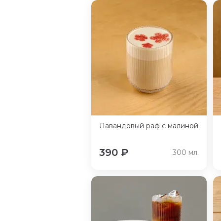
Лавандовый раф с малиной
390
₽
300
мл.