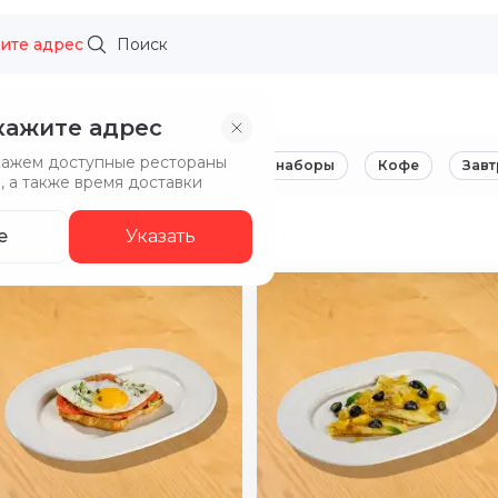
ите адрес
кажите адрес
кажем доступные рестораны
 от ресторана Сыр Бор
Комбо-наборы
Кофе
Завт
, а также время доставки
жение
е
Указать