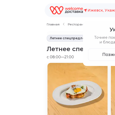
Ижевск, Укаж
Главная
Рестораны
Кофе Семь
У
Точнее по
Летнее спецпредложение
Сыры
и блюда
Летнее спецпредло
Позж
c 08:00—21:00