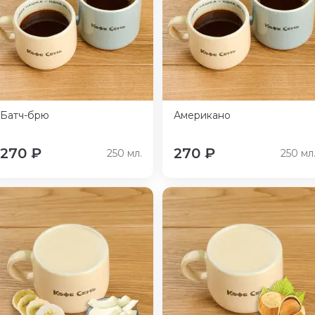
Батч-брю
Американо
270
₽
270
₽
250
мл.
250
мл