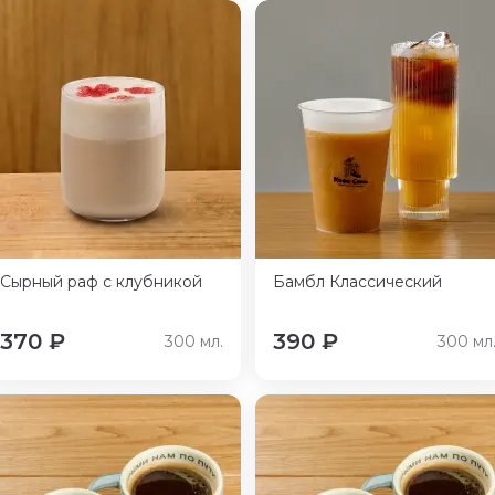
Сырный раф с клубникой
Бамбл Классический
370
₽
390
₽
300
мл.
300
мл